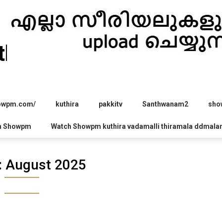
hira.com
howpm.com/
kuthira
pakkitv
Santhwanam2
sho
h Showpm
Watch Showpm kuthira vadamalli thiramala ddmala
:
August 2025