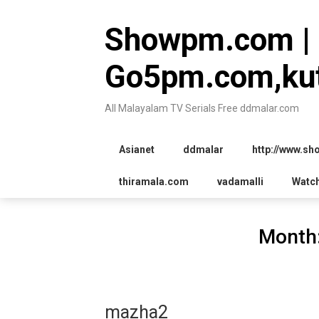
Skip
to
Showpm.com |
content
Go5pm.com,kut
All Malayalam TV Serials Free ddmalar.com
Asianet
ddmalar
http://www.s
thiramala.com
vadamalli
Watc
Month
mazha2