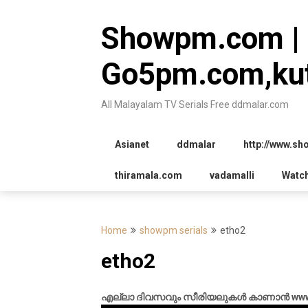
Skip
to
Showpm.com |
content
Go5pm.com,kut
All Malayalam TV Serials Free ddmalar.com
Asianet
ddmalar
http://www.s
thiramala.com
vadamalli
Watc
Home
showpm serials
etho2
etho2
എല്ലാ ദിവസവും സീരിയലുകൾ കാണാൻ www.