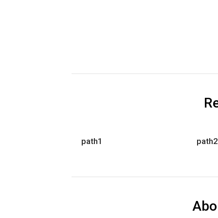
Re
path1
path2
Abo