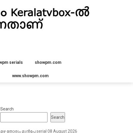
wpm serials
showpm.com
r
www.showpm.com
Search
Search
മഴ തോരും മുൻപേ serial 08 August 2026