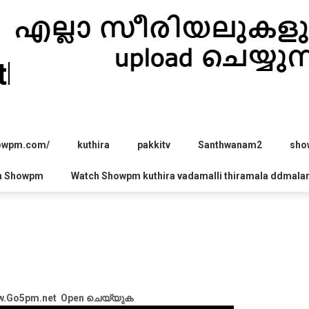
hira.com
howpm.com/
kuthira
pakkitv
Santhwanam2
sho
h Showpm
Watch Showpm kuthira vadamalli thiramala ddmala
Go5pm.net Open ചെയ്യുക