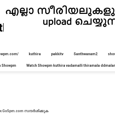
hira.com
howpm.com/
kuthira
pakkitv
Santhwanam2
sho
h Showpm
Watch Showpm kuthira vadamalli thiramala ddmala
Go5pm.com സന്ദർശിക്കുക