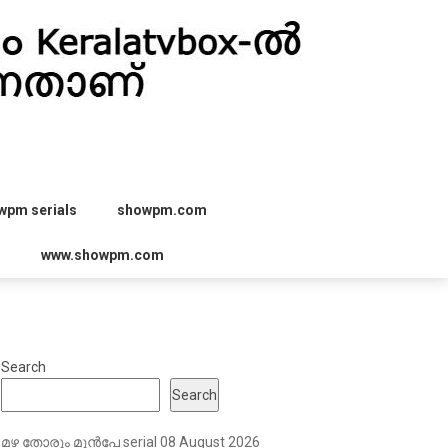
wpm serials
showpm.com
r
www.showpm.com
Search
Search
മഴ തോരും മുൻപേ serial 08 August 2026