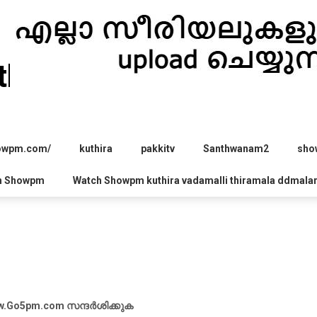
hira.com
howpm.com/
kuthira
pakkitv
Santhwanam2
sho
h Showpm
Watch Showpm kuthira vadamalli thiramala ddmala
Go5pm.com സന്ദർശിക്കുക