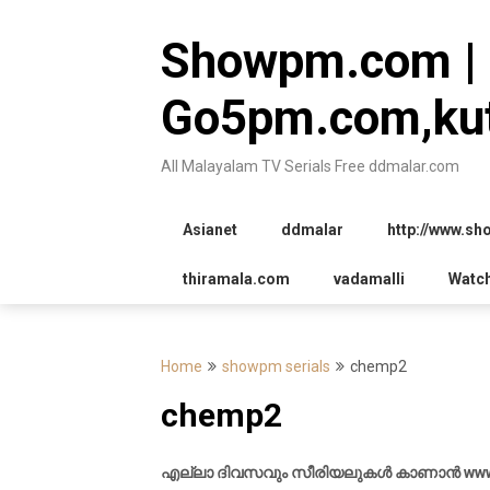
Skip
to
Showpm.com |
content
Go5pm.com,kut
All Malayalam TV Serials Free ddmalar.com
Asianet
ddmalar
http://www.s
thiramala.com
vadamalli
Watc
Home
showpm serials
chemp2
chemp2
എല്ലാ ദിവസവും സീരിയലുകൾ കാണാൻ www.